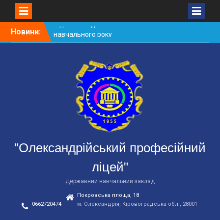
Skip
Новини:
Червона квітка небезпеки
to
Небезпека зачепінгу
content
Підготовка до нового
навчального року
"Олександрійський професійний
ліцей"
Державний навчальний заклад
Покровська площа, 18
0662720474
м. Олександрія, Кіровоградська обл., 28001