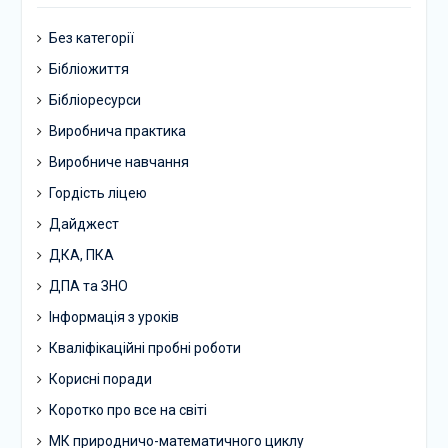
Без категорії
Бібліожиття
Бібліоресурси
Виробнича практика
Виробниче навчання
Гордість ліцею
Дайджест
ДКА, ПКА
ДПА та ЗНО
Інформація з уроків
Кваліфікаційні пробні роботи
Корисні поради
Коротко про все на світі
МК природничо-математичного циклу