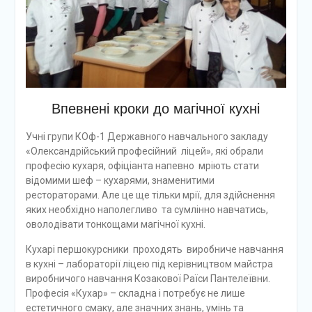
Впевнені кроки до магічної кухні
Учні групи КОф-1 Державного навчального закладу
«Олександрійський професійний ліцей», які обрали
професію кухаря, офіціанта напевно мріють стати
відомими шеф – кухарями, знаменитими
рестораторами. Але це ще тільки мрії, для здійснення
яких необхідно наполегливо та сумлінно навчатись,
оволодівати тонкощами магічної кухні.
Кухарі першокурсники проходять виробниче навчання
в кухні – лабораторії ліцею під керівництвом майстра
виробничого навчання Козакової Раїси Пантелеївни.
Професія «Кухар» – складна і потребує не лише
естетичного смаку, але значних знань, умінь та