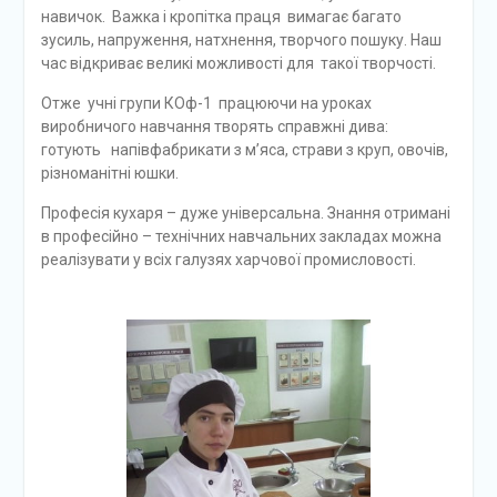
навичок. Важка і кропітка праця вимагає багато
зусиль, напруження, натхнення, творчого пошуку. Наш
час відкриває великі можливості для такої творчості.
Отже учні групи КОф-1 працюючи на уроках
виробничого навчання творять справжні дива:
готують напівфабрикати з м’яса, страви з круп, овочів,
різноманітні юшки.
Професія кухаря – дуже універсальна. Знання отримані
в професійно – технічних навчальних закладах можна
реалізувати у всіх галузях харчової промисловості.