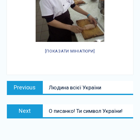
[ПОКАЗАТИ МІНІАТЮРИ]
Навігація
Previous
Previous
Людина всієї України
записів
post:
Next
Next
О писанко! Ти символ України!
post: