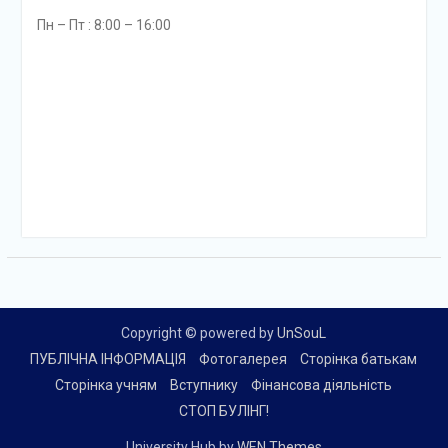
Пн – Пт : 8:00 – 16:00
Copyright © powered by
UnSouL
ПУБЛІЧНА ІНФОРМАЦІЯ
Фотогалерея
Сторінка батькам
Сторінка учням
Вступнику
Фінансова діяльність
СТОП БУЛІНГ!
University Hub by
WEN Themes