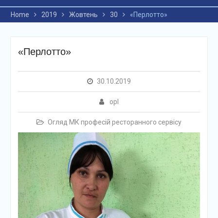
Home
2019
Жовтень
30
«Перлотто»
«Перлотто»
30.10.2019
opl
Огляд МК професій ресторанного сервісу