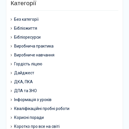
Категорії
Без категорії
Бібліожиття
Бібліоресурси
Виробнича практика
Виробниче навчання
Гордість ліцею
Дайджест
ДКА, ПКА
ДПА та ЗНО
Інформація з уроків
Кваліфікаційні пробні роботи
Корисні поради
Коротко про все на світі