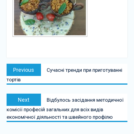
Навігація
Previous
Previous
Сучасні тренди при приготуванні
записів
post:
тортів
Next
Next
Відбулось засідання методичної
post:
комісії професій загальних для всіх видів
економічної діяльності та швейного профілю