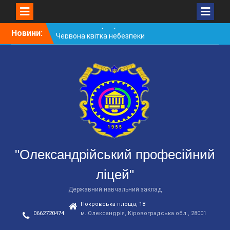
Skip
Новини:
Червона квітка небезпеки
to
Небезпека зачепінгу
content
Підготовка до нового
навчального року
"Олександрійський професійний
ліцей"
Державний навчальний заклад
Покровська площа, 18
0662720474
м. Олександрія, Кіровоградська обл., 28001