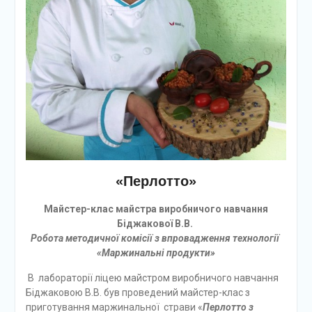
«Перлотто»
Майстер-клас майстра виробничого навчання
Біджакової В.В.
Робота методичної комісії з впровадження технології
«Маржинальні продукти»
В лабораторії ліцею майстром виробничого навчання
Біджаковою В.В. був проведений майстер-клас з
приготування маржинальної страви «
Перлотто з