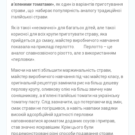
в’яленими томатами»
, як один із варіантів приготування
страви , що набирає популярність аналогу традиційної
італійської страви.
Як із такої «несмачної» для багатьох дітей, але такої
корисної для всіх крупи приготувати страву, яка
прийдеться до смаку, майстер виробничого навчання
показала на прикладі перлотто. Перлотто – це
аналог славнозвісного різотто, але з використанням
«перловки».
Маючи на меті збільшити маржинальність страви,
майстер виробничого навчання під час майстер класу, в
оригінальній рецептурі замінила рис на більш дешеву
перлову крупу, оливкову олію на більш звичну нам
соняшникову, а в’ялені італійські томати на українську
томатну пасту. Слід зазначити, що потерпаючи від змін,
смак страви не погіршився, а навіть навпаки завдяки
високій адсорбційній здатності перловки
наповнюватися ароматом доданих соусів і приправ,
став значно яскравішим. Крім цього були
продемонстровані різні способи подавання страви.